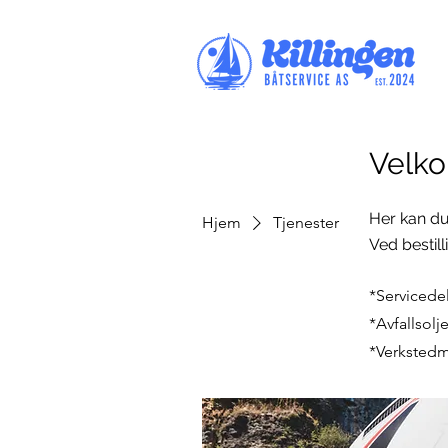
Velko
Her kan du
Hjem
Tjenester
Ved bestil
*Servicedele
*Avfallsolje
*Verkstedma