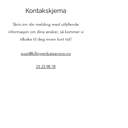
Kontakskjema
Skriv inn din melding med utfyllende
informasjon om dine ønsker, så kommer vi
tilbake til deg innen kort tid!
post@killingenbatservice.no
23 23 98 78
Navn
Etternavn